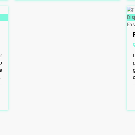
Dis
En 
r
o
e
et
p