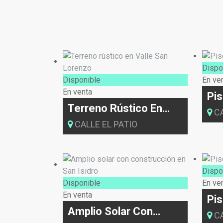
Dispo
Disponible
En ve
En venta
Pis
Isi
Terreno Rústico En
CA
Valle San Lorenzo
CALLE EL PATIO
Dispo
Disponible
En ve
En venta
Pis
Ma
Amplio Solar Con
CA
Construcción En San