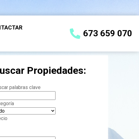
NTACTAR
673 659 070
uscar Propiedades:
car palabras clave
tegoría
ecio