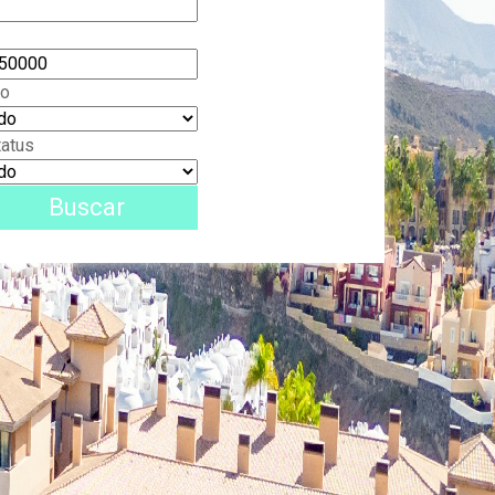
po
tatus