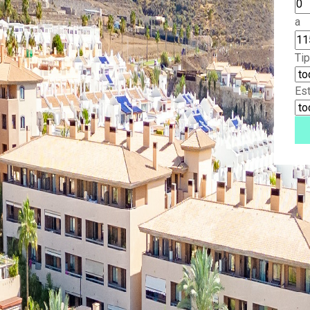
a
Ti
Es