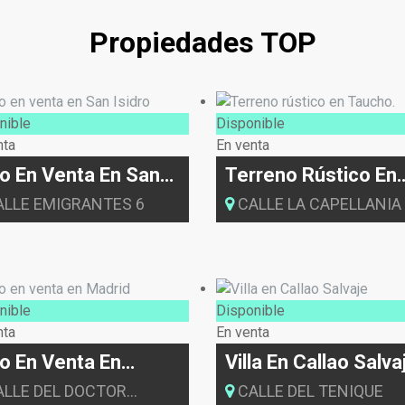
Propiedades TOP
nible
Disponible
nta
En venta
o En Venta En San
Terreno Rústico En
dro
Taucho.
LLE EMIGRANTES 6
CALLE LA CAPELLANIA
nible
Disponible
nta
En venta
o En Venta En
Villa En Callao Salva
drid
LLE DEL DOCTOR
CALLE DEL TENIQUE