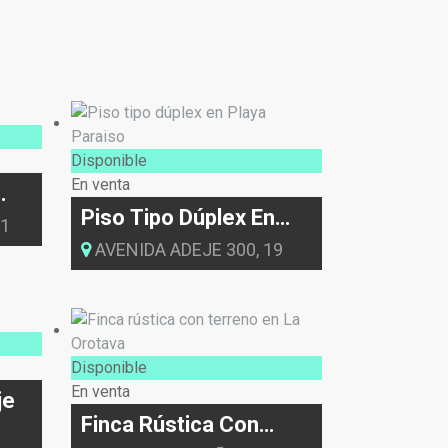
Disponible
En venta
Piso Tipo Dúplex En
 1
Playa Paraiso
AVENIDA ADEJE 300, 19
Disponible
En venta
je
Finca Rústica Con
Terreno En La Orotava